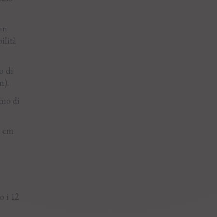
 un
ilità
o di
n).
imo di
0 cm
o i 12