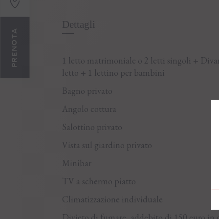
Dettagli
PRENOTA
1 letto matrimoniale o 2 letti singoli + Div
letto + 1 lettino per bambini
Bagno privato
Angolo cottura
Salottino privato
Vista sul giardino privato
Minibar
TV a schermo piatto
Climatizzazione individuale
Divieto di fumare, addebito di 150 euro in 