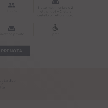
1 letto matrimoniale o 2
4 pers.
letti singoli + 2 letti a
castello o 1 letto singolo
Salottino privato
pmr
PRENOTA
t tardivo
Le migliori
 a
Paris
lità