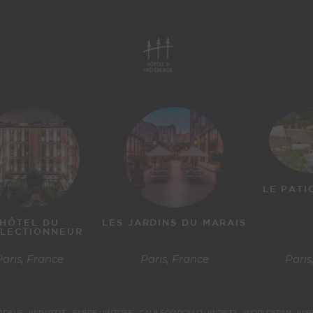
LE PATI
HÔTEL DU
LES JARDINS DU MARAIS
LECTIONNEUR
Paris, France
Paris, France
Paris
DEUS : IWPAR723 - SABRE : IW21755 - GALILEO/APOLLO : IW29137 - WORLDSPAN : IW9