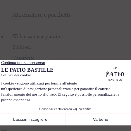
Attrezzature e pacchetti
ano
Wifi in camera gratuito
Bollitore
Cassaforte
Linee telefoniche multiple
Vasca da bagno
Kit di cortesia The Gate Collection
Pacchetto: Bouquet di fiori e 1 bottiglia di
champagne per 150 €.
caso